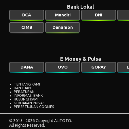
Bank Lokal
BCA
Mandiri
BNI
CIMB
Danamon
E Money & Pulsa
DANA
OVO
GOPAY
L
TENTANG KAMI
BANTUAN
PERATURAN
INFORMASI BANK
HUBUNGI KAMI
KEBIJAKAN PRIVASI
PERSETUJUAN COOKIES
© 2015 - 2026 Copyright ALITOTO.
All Rights Reserved.