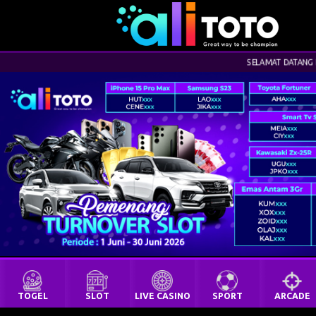
SELAMAT DATANG DI W
TOGEL
SLOT
LIVE CASINO
SPORT
ARCADE