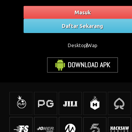
Masuk
Daftar Sekarang
Desktop
Wap